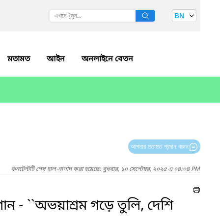
BN
মতামত
আইন
অনলাইনে বেতন
আপনার মতামত প্রদান করুন
কনটেন্টটি শেষ হাল-নাগাদ করা হয়েছে: বুধবার, ১০ সেপ্টেম্বর, ২০২৫ এ ০৪:০৪ PM
ন - ``অভয়াশ্রম গড়ে তুলি, দেশি