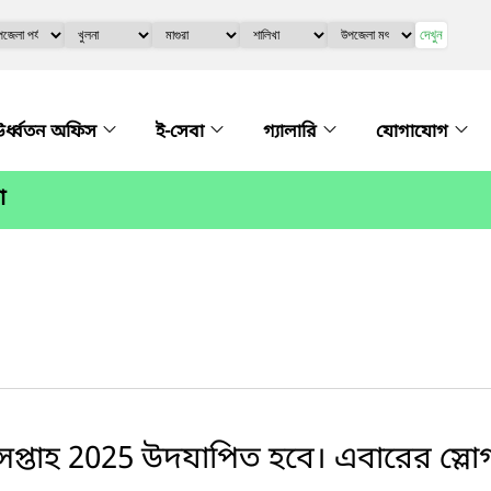
দেখুন
র্ধ্বতন অফিস
ই-সেবা
গ্যালারি
যোগাযোগ
া
্তাহ 2025 উদযাপিত হবে। এবারের স্লোগা