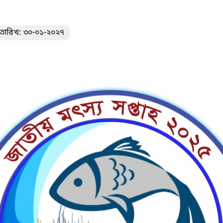
তারিখ: ৩০-০১-২০২৭